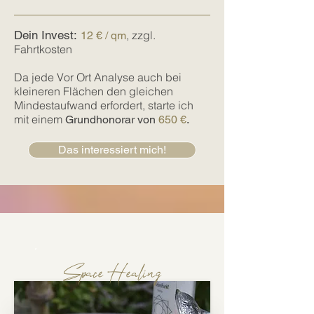
Bei einem Folgetermin bespreche ich 
mit dir in Ruhe alle ausgearbeiteten 
Empfehlungen.

Dein Invest:
, zzgl.
12 € / qm
Fahrtkosten
Mit dem Handbuch erhältst du eine 
detaillierte Beschreibung zum 
Da jede Vor Ort Analyse auch bei
Nachlesen.
kleineren Flächen den gleichen
Mindestaufwand erfordert, starte ich
mit einem
Grundhonorar von
650 €
.
Das interessiert mich!
Spac
e Healing