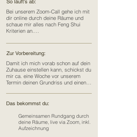
So läuft's ab:
Bei unserem Zoom-Call gehe ich mit 
dir online durch deine Räume und 
schaue mir alles nach Feng Shui 
Kriterien an.

Alles was mir auffällt und du 
Zugunsten eines optimalen 
Zur Vorbereitung:
Energieflusses verbessern solltest, 
bespreche ich direkt mit dir.

Damit ich mich vorab schon auf dein 
Zuhause einstellen kann, schickst du 
Neben der Optimierung des Qi-
mir ca. eine Woche vor unserem 
Flusses bekommst du von mir im 
Termin deinen Grundriss und einen 
Anschluss Tipps und Empfehlungen 
von dir gefilmten Rundgang (max. 5 
zu den entsprechenden Bagua-
min.) durch dein Zuhause. Gerne 
Bereichen.
auch einige Fotos von deinen 
Das bek
om
ms
t
d
u:
Räumen.

Gemeinsamen Rundgang durch
Zur Bestimmung der einzelnen 
deine Räume, live via Zoom, inkl.
Bagua-Segmente benötige ich von 
Aufzeichnung
dir eine Kompassmessung VOR der 