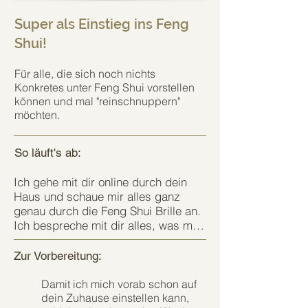
Super als Einstieg ins Feng
Shui!
Für alle, die sich noch nichts
Konkretes unter Feng Shui vorstellen
können und mal "reinschnuppern"
möchten.
So läuft's ab:
Ich gehe mit dir online durch dein 
Haus und schaue mir alles ganz 
genau durch die Feng Shui Brille an. 
Ich bespreche mit dir alles, was mir 
auffällt und du aus Feng Shui Sicht 
verbessern oder optimieren 
Zur Vorbereitung:
könntest.

Damit ich mich vorab schon auf
Schwerpunkt hierbei ist die 
dein Zuhause einstellen kann,