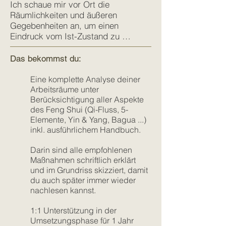
Ich schaue mir vor Ort die 
Räumlichkeiten und äußeren 
Gegebenheiten an, um einen 
Eindruck vom Ist-Zustand zu 
bekommen. Wir sprechen über 
eventuelle Probleme, Wünsche und 
Das bek
om
ms
t
d
u:
Vorstellungen.

Um bei der Ausarbeitung nichts zu 
Eine komplette Analyse deiner
vergessen, mache ich mir von den 
Arbeitsräume unter
Räumen Fotos, Notizen und Skizzen.

Berücksichtigung aller Aspekte
des Feng Shui (Qi-Fluss, 5-
Elemente, Yin & Yang, Bagua ...)
Anschließend überprüfe und 
inkl. ausführlichem Handbuch.
analysiere ich den Grundrissplan 
nach Feng Shui Kriterien und 
Darin sind alle empfohlenen
vermerke sämtliche Vorschläge, 
Maßnahmen schriftlich erklärt
Veränderungen usw.

und im Grundriss skizziert, damit
Dabei versuche ich leicht 
du auch später immer wieder
umsetzbare, alltagstaugliche 
nachlesen kannst.
Lösungen zu finden, die für alle 
stimmig sind.

1:1
Unterstützung in der
Umsetzungsphase für 1 Jahr