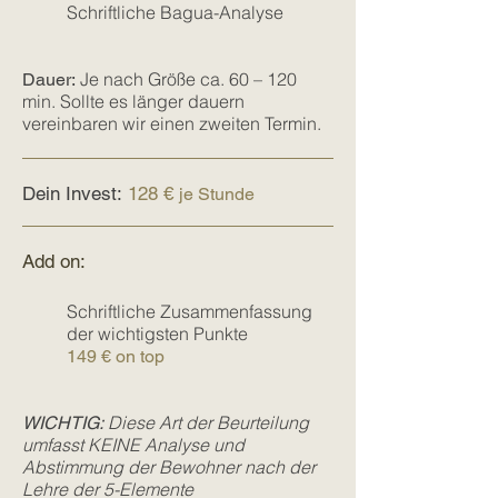
Haustüre, die sog. "Blickrichtung" 
Schriftliche Bagua-Analyse
(Blick von der Tür nach draußen). 
Also die genaue Himmelsrichtung, 
Je nach Größe ca. 60 – 120
Dauer:
aus der die Energie in dein Zuhause 
min. Sollte es länger dauern
fließt.

vereinbaren wir einen zweiten Termin.
Alternativ wäre auch ein exakt 
eingezeichneter Nordpfeil auf dem 
Dein Invest:
128
€
je Stunde
Plan ausreichend.

Auf dieser Grundlage kann ich die 
Add on:
Segmente des Kompass-Bagua 
genau in deinem Grundriss 
Schriftliche Zusammenfassung
einzeichnen.

der wichtigsten Punkte
149 € on top
Du überlegst dir max. zwei 
Lebensthemen, mit denen du aktuell 
immer wieder konfrontiert wirst, und 
Diese Art der Beurteilung
WI
CHTIG:
die du bearbeiten bzw. aktivieren 
umfasst KEINE Analyse und
möchtest.
Abstimmung der Bewohne
r nach der
Lehre d
er 5-Elemente