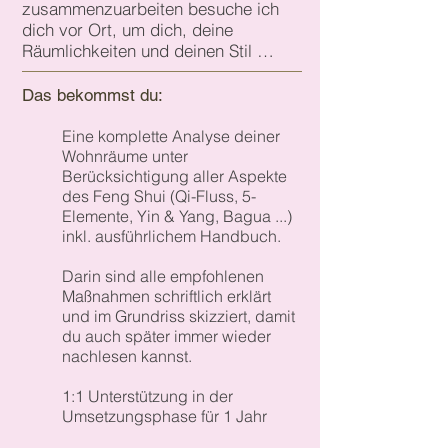
zusammenzuarbeiten besuche ich 
dich vor Ort, um dich, deine 
Räumlichkeiten und deinen Stil 
genauer kennenzulernen.

Du erzählst mir von deinen 
Das bek
om
ms
t
d
u:
Wünschen, Vorstellungen und Zielen.

Ich mache Fotos, Notizen und 
Eine komplette Analyse deiner
Skizzen, um später bei der 
Wohnräume unter
Ausarbeitung nichts zu vergessen.

Berücksichtigung aller Aspekte
des Feng Shui (Qi-Fluss, 5-
Elemente, Yin & Yang, Bagua ...)
Außerdem untersuche ich alle 
inkl. ausführlichem Handbuch
.
Schlafplätze nach Störfeldern.

Darin sind alle empfohlenen
Danach erfolgt eine ausgiebige 
Maßnahmen schriftlich erklärt
Grundriss- und Umgebungsanalyse:

und im Grundriss skizziert, damit
Ich überprüfe und analysiere deinen 
du auch später immer wieder
Grundrissplan nach Feng Shui 
nachlesen kannst.
Kriterien und vermerke sämtliche 
Vorschläge, Veränderungen usw.

1:1
Unterstützung in der
Ich zeige dir, wie du für einen 
Umsetzungsphase für 1 Jahr
harmonischen Energiefluss sorgen 