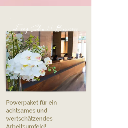
Feng Sh
ui 1:1 Business
Powerpaket für ein
achtsames und
wertschätzendes
Arbeitsumfeld!