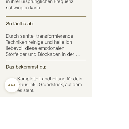
in ihrer ursprünglichen Frequenz
schwingen kann.
So läuft's ab:
Durch sanfte, transformierende 
Techniken reinige und heile ich 
liebevoll diese emotionalen 
Störfelder und Blockaden in der 
Erde.

Das bek
om
ms
t
d
u:
Zusätzlich kläre und aktiviere ich die 
Kraftpunkte.

Komplette Landheilung für dein
Haus inkl. Grundstück, auf dem
Hierbei wird dein ganzes Haus inkl. 
es steht.
des zugehörigen Grundstücks 
In einem Handbuch notiere ich
betrachtet.

dir die wichtigsten Energie- und
Kraftpunkte.
Eine Landheilung sollte wiederholt 
werden, wenn große bauliche 
Eingriffe stattgefunden haben.