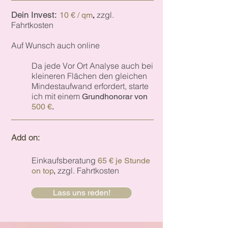
kannst und mit welchen Maßnahmen 
du dich – und alle Bewohner – 
Dein Invest:
zzgl.
10 € / qm
,
nachhaltig in Einklang mit deiner 
Fahrtkosten
Umgebung bringen kannst.

Auf Wunsch auch online
Mit viel Gespür und 
Einfühlungsvermögen versuche ich 
Da jede Vor Ort Analyse auch bei
alltagstaugliche, leicht umsetzbare 
kleineren Flächen den gleichen
Lösungen zu finden, die für dich und 
Mindestaufwand erfordert, starte
ich mit einem
alle Bewohner stimmig sind.

Grundho
norar von
500 €
.
Bei einem Folgetermin bespreche ich 
mit dir in Ruhe alle ausgearbeiteten 
Add on:
Empfehlungen.

Einkaufsberatung
Mit deinem Handbuch erhältst du 
65 € je Stunde
zzgl. Fahrtkosten
on top
,
eine detaillierte Beschreibung zum 
Nachlesen.
Lass uns reden!