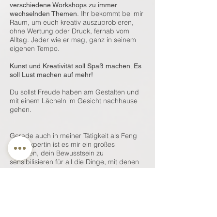
verschiedene
Workshops
zu immer
. Ihr bekommt bei mir
wechselnden Themen
Raum, um euch kreativ auszuprobieren,
ohne Wertung oder Druck, fernab vom
Alltag. Jeder wie er mag, ganz in seinem
eigenen Tempo.
Kunst und Kreativität soll Spaß machen. Es
soll Lust machen auf mehr!
Du sollst Freude haben am Gestalten und
mit einem Lächeln im Gesicht nachhause
gehen.
Gerade auch in meiner Tätigkeit als Feng
Shui Expertin ist es mir ein großes
Anliegen, dein Bewusstsein zu
sensibilisieren für all die Dinge, mit denen
du dich umgibst. Alles was um dich herum
ist hat unterbewusst Einfluss auf dich,
strahlt eine Energie auf dich aus. Dazu
zählen eben auch Dekostücke wie Bilder
und Kunsthandwerkliches. Also achte auf
die bewusste Auswahl von Dingen, die du