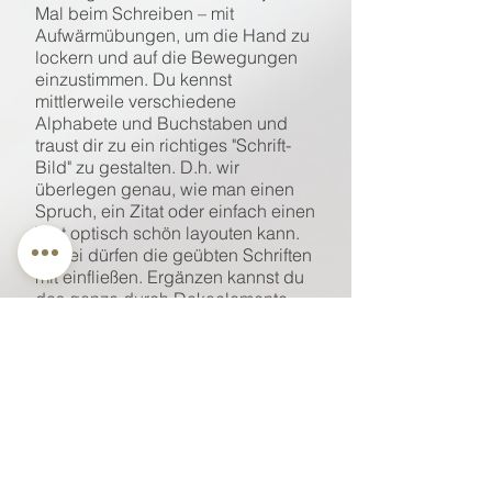
Mal beim Schreiben – mit
Aufwärmübungen, um die Hand zu
lockern und auf die Bewegungen
einzustimmen. Du kennst
mittlerweile verschiedene
Alphabete und Buchstaben und
traust dir zu ein richtiges "Schrift-
Bild" zu gestalten. D.h. wir
überlegen genau, wie man einen
Spruch, ein Zitat oder einfach einen
Text optisch schön layouten kann.
Dabei dürfen die geübten Schriften
mit einfließen. Ergänzen kannst du
das ganze durch Dekoelemente.
Du kannst auch mit Aquarellfarben
oder anderen Farben
experimentieren.
Du bekommst ein Workbook, in
dem du zuhause nachblättern und
weiter üben kannst.