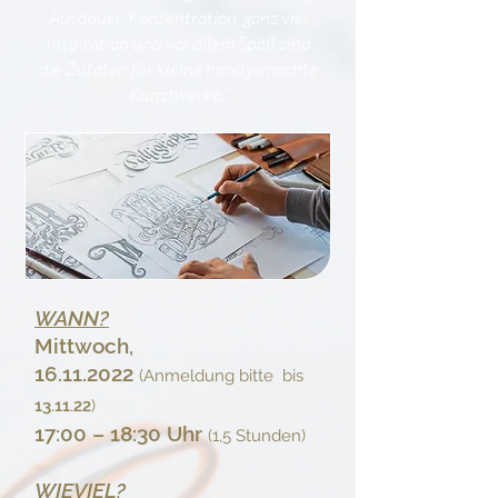
Ausdauer, Konzentration, ganz viel
Inspiration und vor allem Spaß sind
die Zutaten für kleine handgemachte
Kunstwerke.“
WANN?
Mittwoch,
16.11.2022
(Anmeldung bitte bis
13.11.22
)
17:00 – 18:30 Uhr
(1,5 Stunden)
WIEVIEL?